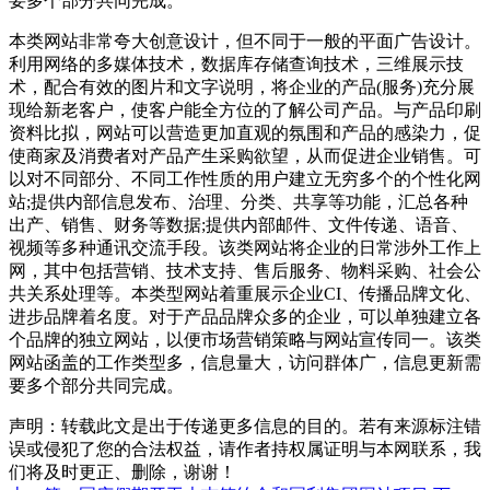
要多个部分共同完成。
本类网站非常夸大创意设计，但不同于一般的平面广告设计。
利用网络的多媒体技术，数据库存储查询技术，三维展示技
术，配合有效的图片和文字说明，将企业的产品(服务)充分展
现给新老客户，使客户能全方位的了解公司产品。与产品印刷
资料比拟，网站可以营造更加直观的氛围和产品的感染力，促
使商家及消费者对产品产生采购欲望，从而促进企业销售。可
以对不同部分、不同工作性质的用户建立无穷多个的个性化网
站;提供内部信息发布、治理、分类、共享等功能，汇总各种
出产、销售、财务等数据;提供内部邮件、文件传递、语音、
视频等多种通讯交流手段。该类网站将企业的日常涉外工作上
网，其中包括营销、技术支持、售后服务、物料采购、社会公
共关系处理等。本类型网站着重展示企业CI、传播品牌文化、
进步品牌着名度。对于产品品牌众多的企业，可以单独建立各
个品牌的独立网站，以便市场营销策略与网站宣传同一。该类
网站函盖的工作类型多，信息量大，访问群体广，信息更新需
要多个部分共同完成。
声明：转载此文是出于传递更多信息的目的。若有来源标注错
误或侵犯了您的合法权益，请作者持权属证明与本网联系，我
们将及时更正、删除，谢谢！