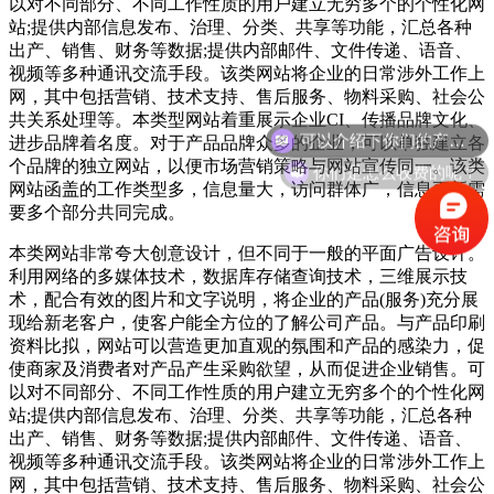
以对不同部分、不同工作性质的用户建立无穷多个的个性化网
站;提供内部信息发布、治理、分类、共享等功能，汇总各种
出产、销售、财务等数据;提供内部邮件、文件传递、语音、
视频等多种通讯交流手段。该类网站将企业的日常涉外工作上
网，其中包括营销、技术支持、售后服务、物料采购、社会公
可以介绍下你们的产品么？
共关系处理等。本类型网站着重展示企业CI、传播品牌文化、
进步品牌着名度。对于产品品牌众多的企业，可以单独建立各
你们是怎么收费的呢？
个品牌的独立网站，以便市场营销策略与网站宣传同一。该类
网站函盖的工作类型多，信息量大，访问群体广，信息更新需
要多个部分共同完成。
本类网站非常夸大创意设计，但不同于一般的平面广告设计。
利用网络的多媒体技术，数据库存储查询技术，三维展示技
术，配合有效的图片和文字说明，将企业的产品(服务)充分展
现给新老客户，使客户能全方位的了解公司产品。与产品印刷
资料比拟，网站可以营造更加直观的氛围和产品的感染力，促
使商家及消费者对产品产生采购欲望，从而促进企业销售。可
以对不同部分、不同工作性质的用户建立无穷多个的个性化网
站;提供内部信息发布、治理、分类、共享等功能，汇总各种
出产、销售、财务等数据;提供内部邮件、文件传递、语音、
视频等多种通讯交流手段。该类网站将企业的日常涉外工作上
网，其中包括营销、技术支持、售后服务、物料采购、社会公