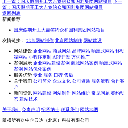
上一篇：国庆假期开工大吉签约众和国利集团网站项目
下一
篇：国庆假期开工大吉签约众和国利集团网站项目
返回列表
新闻推荐
国庆假期开工大吉签约众和国利集团网站项目
友情链接：
北京网站制作
北京网站制作
网站建设
网站建设
企业网站
商城网站
品牌网站
响应式网站
移动
端网站
小程序定制
APP开发
万词推广
案例展示
企业网站建设案例
商城网站案例
响应式网站
案例
网站优化案例
服务优势
专业
服务
口碑
售后
关于我们
公司简介
企业文化
公司资质
服务流程
合作客
户
新闻资讯
网站建设
网站制作
网站维护
常见问题
签约动
态
建站技术
关于我们
免责声明
招贤纳士
联系我们
网站地图
版权所有© 中企云达（北京）科技有限公司