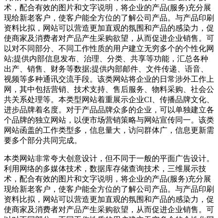
术，配合有效的图片和文字说明，将企业的产品(服务)充分展
现给新老客户，使客户能全方位的了解公司产品。与产品印刷
资料比拟，网站可以营造更加直观的氛围和产品的感染力，促
使商家及消费者对产品产生采购欲望，从而促进企业销售。可
以对不同部分、不同工作性质的用户建立无穷多个的个性化网
站;提供内部信息发布、治理、分类、共享等功能，汇总各种
出产、销售、财务等数据;提供内部邮件、文件传递、语音、
视频等多种通讯交流手段。该类网站将企业的日常涉外工作上
网，其中包括营销、技术支持、售后服务、物料采购、社会公
共关系处理等。本类型网站着重展示企业CI、传播品牌文化、
进步品牌着名度。对于产品品牌众多的企业，可以单独建立各
个品牌的独立网站，以便市场营销策略与网站宣传同一。该类
网站函盖的工作类型多，信息量大，访问群体广，信息更新需
要多个部分共同完成。
本类网站非常夸大创意设计，但不同于一般的平面广告设计。
利用网络的多媒体技术，数据库存储查询技术，三维展示技
术，配合有效的图片和文字说明，将企业的产品(服务)充分展
现给新老客户，使客户能全方位的了解公司产品。与产品印刷
资料比拟，网站可以营造更加直观的氛围和产品的感染力，促
使商家及消费者对产品产生采购欲望，从而促进企业销售。可