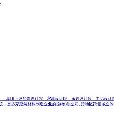
术
）：集团下设加壹设计院、宫建设计院、乐嘉设计院、尚品设计院
统，是多家建筑材料制造企业的控(参)股公司, 跨地区跨领域立