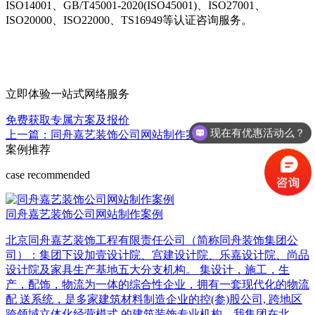
ISO14001、GB/T45001-2020(ISO45001)、ISO27001、
ISO20000、ISO22000、TS16949等认证咨询服务。
立即体验一站式网络服务
免费获取专属方案及报价
现在有优惠活动么？
上一篇：同舟嘉艺装饰公司网站制作案例
下一篇：暂无
案例推荐
case recommended
同舟嘉艺装饰公司网站制作案例
北京同舟嘉艺装饰工程有限责任公司（简称同舟装饰集团公
司）：集团下设加壹设计院、宫建设计院、乐嘉设计院、尚品
设计院及家具生产基地五大分支机构。 集设计，施工，生
产，配饰，物流为一体的综合性企业，拥有一套现代化的物流
配 送系统，是多家建筑材料制造企业的控(参)股公司, 跨地区
跨领域立体化经营模式 的建筑装饰专业机构。我集团在北