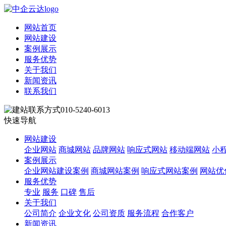
网站首页
网站建设
案例展示
服务优势
关于我们
新闻资讯
联系我们
010-5240-6013
快速导航
网站建设
企业网站
商城网站
品牌网站
响应式网站
移动端网站
小
案例展示
企业网站建设案例
商城网站案例
响应式网站案例
网站优
服务优势
专业
服务
口碑
售后
关于我们
公司简介
企业文化
公司资质
服务流程
合作客户
新闻资讯