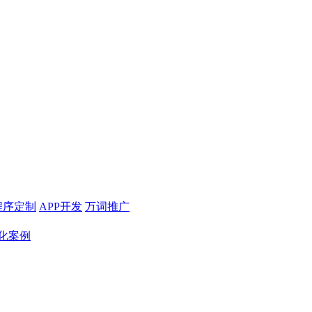
程序定制
APP开发
万词推广
化案例