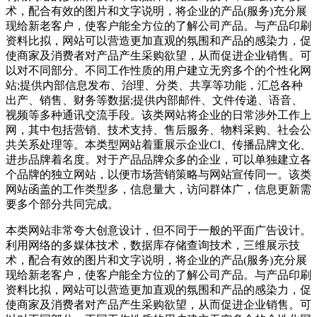
术，配合有效的图片和文字说明，将企业的产品(服务)充分展
现给新老客户，使客户能全方位的了解公司产品。与产品印刷
资料比拟，网站可以营造更加直观的氛围和产品的感染力，促
使商家及消费者对产品产生采购欲望，从而促进企业销售。可
以对不同部分、不同工作性质的用户建立无穷多个的个性化网
站;提供内部信息发布、治理、分类、共享等功能，汇总各种
出产、销售、财务等数据;提供内部邮件、文件传递、语音、
视频等多种通讯交流手段。该类网站将企业的日常涉外工作上
网，其中包括营销、技术支持、售后服务、物料采购、社会公
共关系处理等。本类型网站着重展示企业CI、传播品牌文化、
进步品牌着名度。对于产品品牌众多的企业，可以单独建立各
个品牌的独立网站，以便市场营销策略与网站宣传同一。该类
网站函盖的工作类型多，信息量大，访问群体广，信息更新需
要多个部分共同完成。
本类网站非常夸大创意设计，但不同于一般的平面广告设计。
利用网络的多媒体技术，数据库存储查询技术，三维展示技
术，配合有效的图片和文字说明，将企业的产品(服务)充分展
现给新老客户，使客户能全方位的了解公司产品。与产品印刷
资料比拟，网站可以营造更加直观的氛围和产品的感染力，促
使商家及消费者对产品产生采购欲望，从而促进企业销售。可