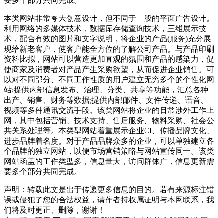
要多个部分共同完成。
本类网站非常夸大创意设计，但不同于一般的平面广告设计。
利用网络的多媒体技术，数据库存储查询技术，三维展示技
术，配合有效的图片和文字说明，将企业的产品(服务)充分展
现给新老客户，使客户能全方位的了解公司产品。与产品印刷
资料比拟，网站可以营造更加直观的氛围和产品的感染力，促
使商家及消费者对产品产生采购欲望，从而促进企业销售。可
以对不同部分、不同工作性质的用户建立无穷多个的个性化网
站;提供内部信息发布、治理、分类、共享等功能，汇总各种
出产、销售、财务等数据;提供内部邮件、文件传递、语音、
视频等多种通讯交流手段。该类网站将企业的日常涉外工作上
网，其中包括营销、技术支持、售后服务、物料采购、社会公
共关系处理等。本类型网站着重展示企业CI、传播品牌文化、
进步品牌着名度。对于产品品牌众多的企业，可以单独建立各
个品牌的独立网站，以便市场营销策略与网站宣传同一。该类
网站函盖的工作类型多，信息量大，访问群体广，信息更新需
要多个部分共同完成。
声明：转载此文是出于传递更多信息的目的。若有来源标注错
误或侵犯了您的合法权益，请作者持权属证明与本网联系，我
们将及时更正、删除，谢谢！